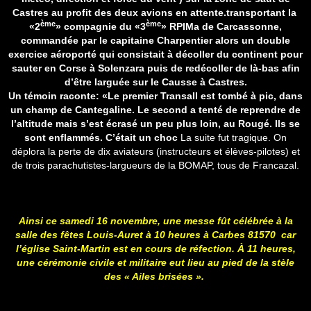
Castres au profit des deux avions en attente.transportant la
ème
ème
«2
» compagnie du «3
» RPIMa de Carcassonne,
commandée par le capitaine Charpentier alors un double
exercice aéroporté qui consistait à décoller du continent pour
sauter en Corse à Solenzara puis de redécoller de là-bas afin
d’être larguée sur le Causse à Castres.
Un témoin raconte: «Le premier Transall est tombé à pic, dans
un champ de Cantegaline. Le second a tenté de reprendre de
l’altitude mais s’est écrasé un peu plus loin, au Rougé. Ils se
sont enflammés. C’était un choc
La suite fut tragique. On
déplora la perte de dix aviateurs (instructeurs et élèves-pilotes) et
de trois parachutistes-largueurs de la BOMAP, tous de Francazal.
Ainsi ce samedi 16 novembre, une messe fût célébrée à la
salle des fêtes Louis-Auret à 10 heures à Carbes 81570 car
l’église Saint-Martin est en cours de réfection. À 11 heures,
une cérémonie civile et militaire eut lieu au pied de la stèle
des « Ailes brisées ».